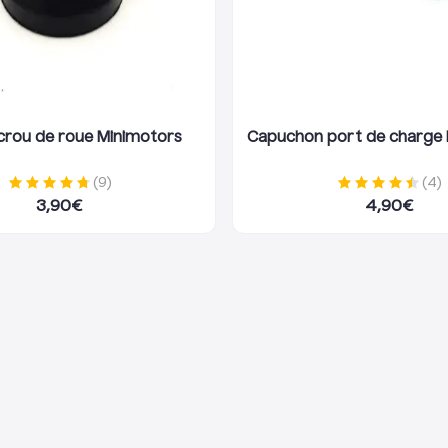
crou de roue Minimotors
Capuchon port de charge 
(
9
)
(
4
)
3,90
€
4,90
€