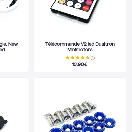
gle, New,
Télécommande V2 led Dualtron
ted
Minimotors
(
1
)
13,90
€