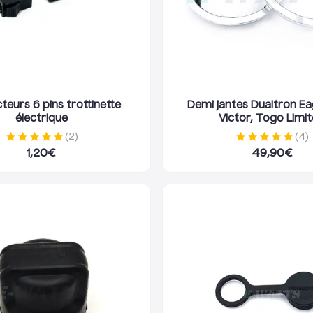
eurs 6 pins trottinette
Demi jantes Dualtron Ea
électrique
Victor, Togo Limi
(
2
)
(
4
)
1,20
€
49,90
€