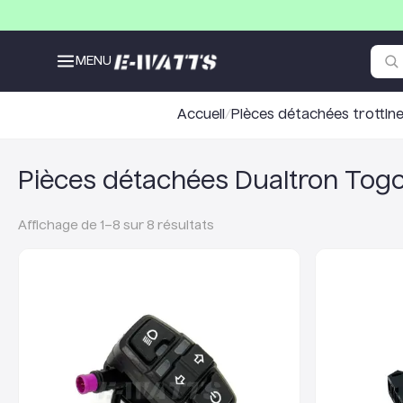
MENU
Accueil
/
Pièces détachées trottine
Pièces détachées Dualtron Togo
Affichage de
1
–
8
sur
8
résultats