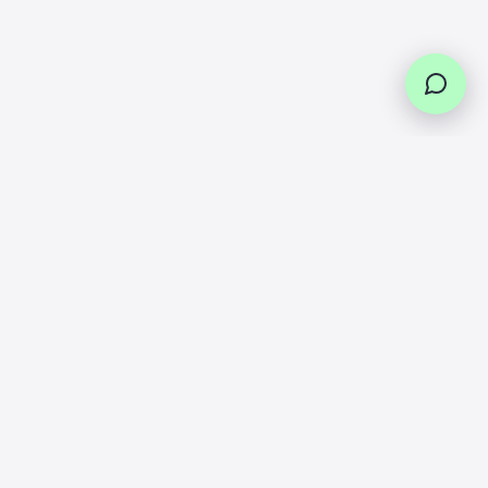
Paiement en plusieurs fois
ner vos
Paiement en 3 et 4 fois sans frais via
rs
Scalapay et Paypal