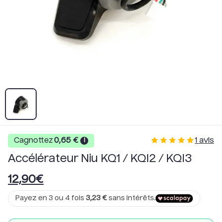
1
avis
Cagnottez
0,65
€
i
Accélérateur Niu KQ1 / KQI2 / KQI3
12,90
€
Payez en 3 ou 4 fois
3,23
€
sans intérêts.