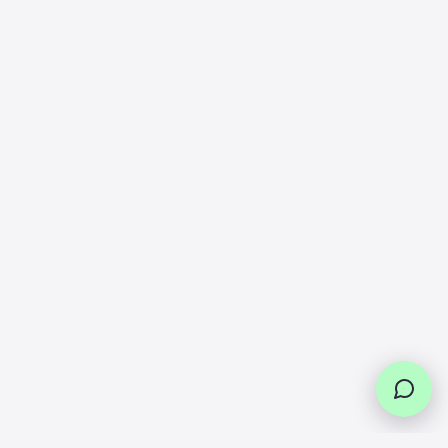
clé Allen).
Retrait de l’ancien accélérateur
Dévissez la poignée et retirez l’accélérateur
d'origine.
Débranchez le connecteur du faisceau de
câblage.
Installation du nouvel accélérateur
Positionnez le nouvel accélérateur sur le
guidon.
Serrez les vis de fixation jusqu'à ce que
l'accélérateur soit solidement en place.
Connectez le câble au faisceau de la trottinette
via le connecteur prévu.
Test