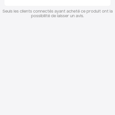
qualité
Seuls les clients connectés ayant acheté ce produit ont la
Installation facile
: Connexion directe via le
possibilité de laisser un avis.
connecteur d'origine
Ergonomie
: Prise en main confortable avec une
sensibilité optimale
Réactivité
: Réponse immédiate pour une
accélération rapide et fluide
Avantages de l'accélérateur Niu KQ1 /
KQI2 / KQI3
Installation rapide
: Grâce à son connecteur
d'origine, l'installation se fait en quelques minutes.
Réponse immédiate
: La gâchette offre une
réaction rapide, améliorant la maniabilité de la
trottinette.