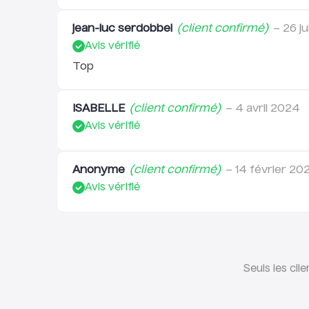
jean-luc serdobbel
(client confirmé)
–
26 ju
Avis vérifié
Top
ISABELLE
(client confirmé)
–
4 avril 2024
Avis vérifié
Anonyme
(client confirmé)
–
14 février 20
Avis vérifié
Seuls les cli