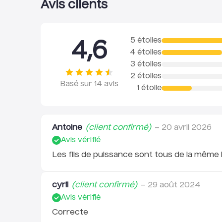
Avis clients
5 étoiles
4,6
4 étoiles
3 étoiles
2 étoiles
Basé sur
14
avis
1 étoile
Antoine
(client confirmé)
–
20 avril 2026
Avis vérifié
Les fils de puissance sont tous de la même 
cyril
(client confirmé)
–
29 août 2024
Avis vérifié
Correcte