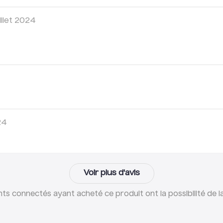
batterie. Une fois le moteur dépo
dévissant, puis dessouder les 3
illet 2024
capteurs a effet Hall
, une fois 
nouveau câble dans l'axe de ro
de roue, rondelle et flasque mot
reste plus qu'à souder les troi
effet Hall puis remonter l'ens
bien.
24
Voir plus d'avis
ents connectés ayant acheté ce produit ont la possibilité de la