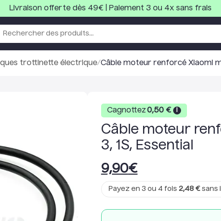
Livraison offerte dès 49€ | Paiement 3 ou 4x sans frais
ques trottinette électrique
/
Câble moteur renforcé Xiaomi m36
Cagnottez
0,50
€
i
Câble moteur renf
3, 1S, Essential
9,90
€
Payez en 3 ou 4 fois
2,48
€
sans i