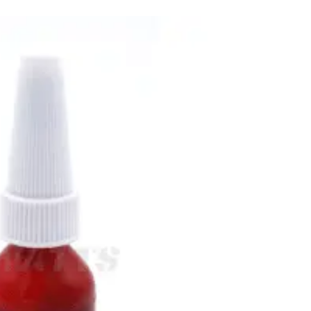
Fixation
: Installation simple 
Avantages du cale pied
Robustesse et durabilité
: Le
haute qualité, offrant une r
corrosion.
Installation rapide
: Se monte 
besoin de modification supp
Confort accru
: Sa forme e
conduite naturelle et confor
Sécurité renforcée
: La sur
une stabilité parfaite lors d
Adaptation personnalisée
: 
en fonction de vos besoins.