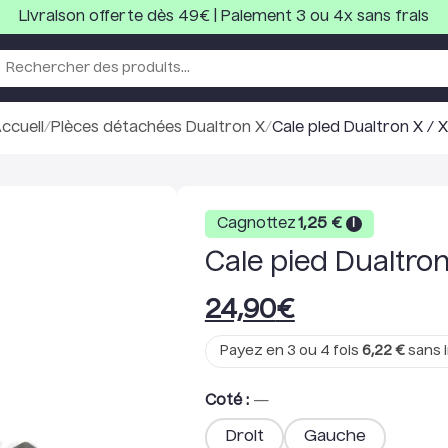
Livraison offerte dès 49€ | Paiement 3 ou 4x sans frais
ccueil
/
Pièces détachées Dualtron X
/
Cale pied Dualtron X / 
Cagnottez
1,25
€
i
Cale pied Dualtron
24,90
€
Payez en 3 ou 4 fois
6,22
€
sans i
Coté
:
—
Droit
Gauche