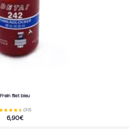
Installation du cale pi
Préparation
Assurez-vous que la trott
stable.
Retirez l’ancien cale pied s’
Positionnement du cale pied
Alignez le cale pied (gauc
situés sur le châssis.
Vérifiez que la position es
Fixation
Frein filet bleu
Insérez les vis et serrez 
Assurez-vous que le cale p
(
33
)
6,90
€
Vérification finale