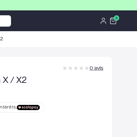
0
X2
0
avis
 X / X2
ntérêts.