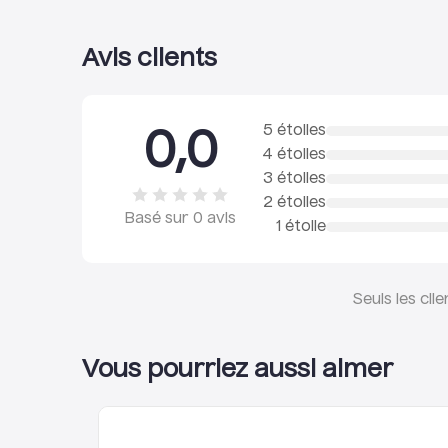
Avis clients
5 étoiles
0,0
4 étoiles
3 étoiles
2 étoiles
Basé sur
0
avis
1 étoile
Seuls les cli
Vous pourriez aussi aimer