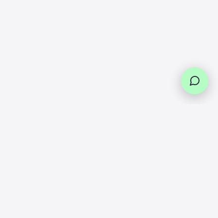
Paiement en plusieurs fois
ner vos
Paiement en 3 et 4 fois sans frais via