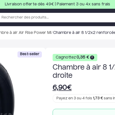
Livraison offerte dès 49€ | Paiement 3 ou 4x sans frais
bre à air Air Rise Power Mi
/
Chambre à air 8 1/2x2 renforcée
Best-seller
Cagnottez
0,35
€
i
Chambre à air 8 1
droite
6,90
€
Payez en 3 ou 4 fois
1,73
€
sans i