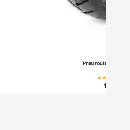
Pneu route 8 1/2x2 (
(
33
13,90
€