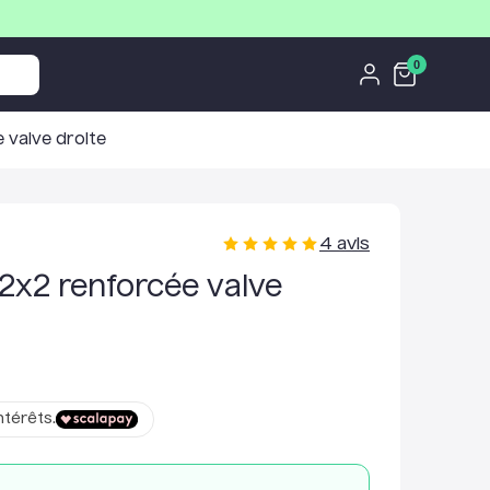
0
 valve droite
4
avis
/2x2 renforcée valve
ntérêts.