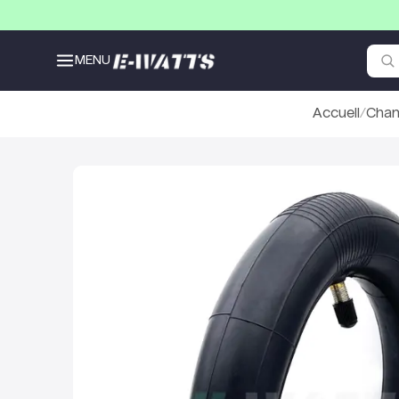
MENU
Accueil
/
Cham