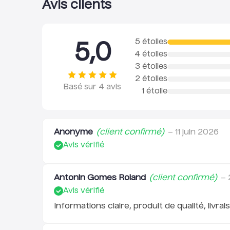
Avis clients
5 étoiles
5,0
4 étoiles
3 étoiles
2 étoiles
Basé sur
4
avis
1 étoile
Anonyme
(client confirmé)
–
11 juin 2026
Avis vérifié
Antonin Gomes Roland
(client confirmé)
–
Avis vérifié
Informations claire, produit de qualité, livra