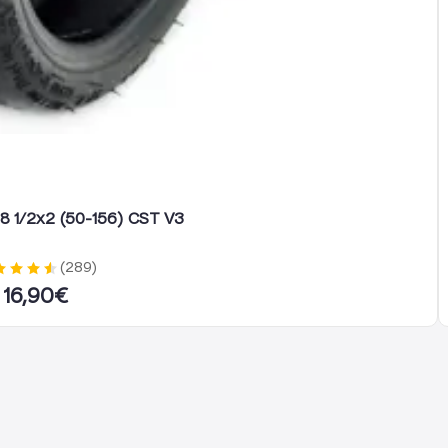
8 1/2x2 (50-156) CST V3
(
289
)
16,90
€