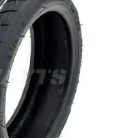
T850 / T855 / T865 / F820 / SUV
iScooter
W3 / W5 / W7
i8
i8 / W3 / W5 