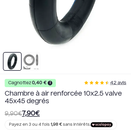
42
avis
Cagnottez
0,40
€
i
Chambre à air renforcée 10x2.5 valve
45x45 degrés
7,90
€
9,90
€
Payez en 3 ou 4 fois
1,98
€
sans intérêts.