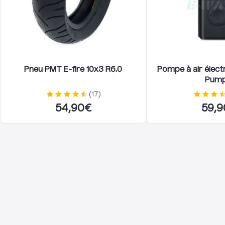
Pneu PMT E-fire 10x3 R6.0
Pompe à air élect
Pump
(
17
)
54,90
€
59,9