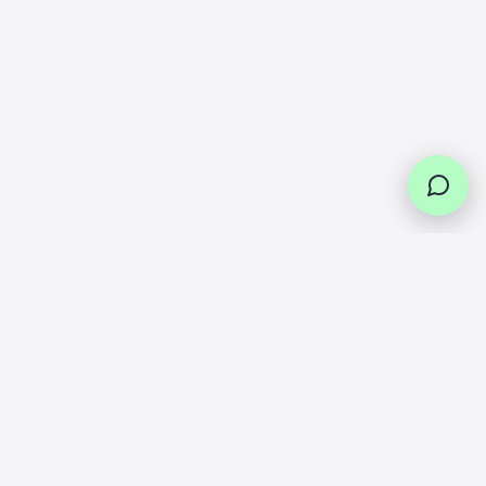
Livraison
Service
Retours
Paiement
offerte
client
faciles
en
plusieurs
Dès 49€ en
Des experts
Vous pouvez