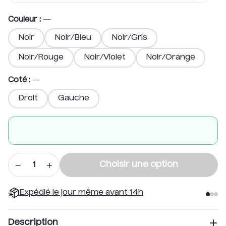
Couleur
:
—
Noir
Noir/Bleu
Noir/Gris
Noir/Rouge
Noir/Violet
Noir/Orange
Coté
:
—
Droit
Gauche
−
+
Choisir une option
1
Expédié le jour même avant 14h
Description