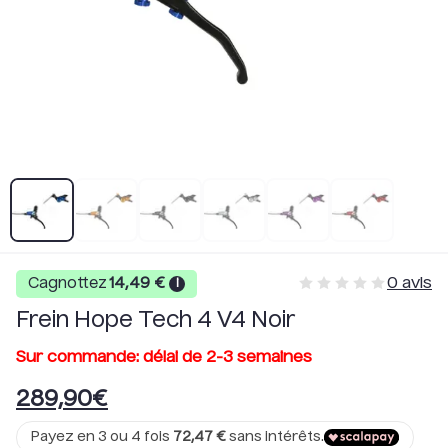
0
avis
Cagnottez
14,49
€
i
Frein Hope Tech 4 V4 Noir
Sur commande: délai de 2-3 semaines
289,90
€
Payez en 3 ou 4 fois
72,47
€
sans intérêts.