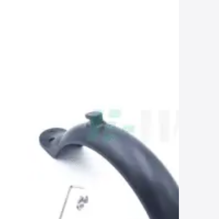
ential
pour limiter l’accumulation de saleté sur la
onfort de conduite.
acilement avec la vis d’origine sans
e une longue durée de vie face aux chocs
nes
: Idéal pour une utilisation sur route et
boue avant gris métal Xiaomi
ential
placez-la sur une surface stable.