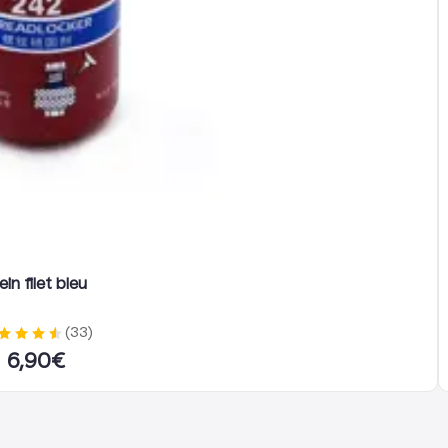
Munissez-vous d’un tourne
Démontage de l’ancien gar
Dévissez la vis située sou
Retirez délicatement l’an
Installation du nouveau gar
Positionnez le garde-boue 
la fourche.
Vissez solidement en utilisa
ein filet bleu
Vérification
:
Assurez-vous que le garde
(
33
)
Testez votre trottinette p
6,90
€
roue.
Conseils d’utilisation