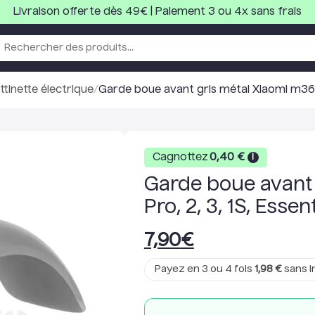
Livraison offerte dès 49€ | Paiement 3 ou 4x sans frais
tinette électrique
/
Garde boue avant gris métal Xiaomi m365, 
Cagnottez
0,40
€
i
Garde boue avant 
Pro, 2, 3, 1S, Essent
7,90
€
Payez en 3 ou 4 fois
1,98
€
sans i