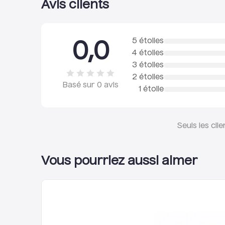
Avis clients
5 étoiles
0,0
4 étoiles
3 étoiles
2 étoiles
Basé sur
0
avis
1 étoile
Seuls les cli
Vous pourriez aussi aimer