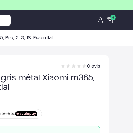
0
Pro, 2, 3, 1S, Essential
0
avis
gris métal Xiaomi m365,
ial
ntérêts.