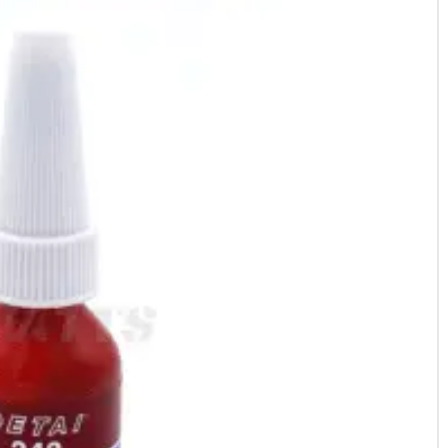
m365, Pro, 2, 3, 1S, Ess
Protection optimale
: Conçu 
trottinette et améliorer le c
Installation rapide
: Se fixe f
modification nécessaire.
Matériaux résistants
: Assur
et vibrations du quotidien.
Adapté aux conditions urbai
chemins urbains.
Installation du garde-
m365, Pro, 2, 3, 1S, Ess
Préparation
:
Éteignez la trottinette et 