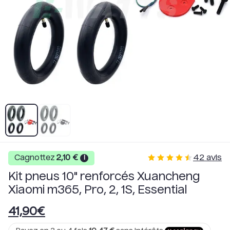
42
avis
Cagnottez
2,10
€
i
Kit pneus 10" renforcés Xuancheng
Xiaomi m365, Pro, 2, 1S, Essential
41,90
€