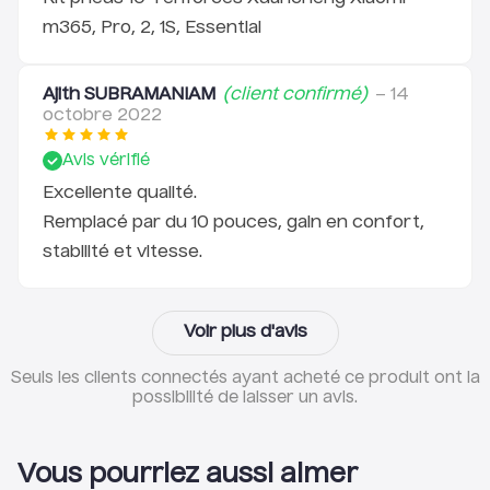
m365, Pro, 2, 1S, Essential
Ajith SUBRAMANIAM
(client confirmé)
–
14
octobre 2022
Avis vérifié
Excellente qualité.
Remplacé par du 10 pouces, gain en confort,
Le kit est composé de:
stabilité et vitesse.
- 2 pneus 10"
- 2 chambres à air renforcées
Voir plus d'avis
- 1 rehausseur de béquille
Seuls les clients connectés ayant acheté ce produit ont la
possibilité de laisser un avis.
- 1 rehausseur de garde boue
- Vis pour les rehausseurs + vis garde boue avant
Vous pourriez aussi aimer