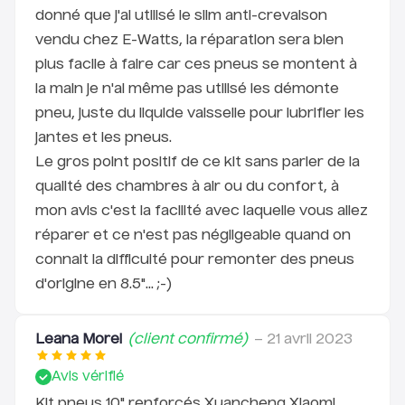
arrière frotte dessus.
donné que j'ai utilisé le slim anti-crevaison
vendu chez E-Watts, la réparation sera bien
Pour Xiaomi 1S, Pro 2, Essential: Il faudra utiliser un
plus facile à faire car ces pneus se montent à
renfort de garde boue 10"
, celui d'origine n'étant pas
la main je n'ai même pas utilisé les démonte
compatible avec les kit pneus 10".
pneu, juste du liquide vaisselle pour lubrifier les
Montage du câble:
jantes et les pneus.
Le gros point positif de ce kit sans parler de la
qualité des chambres à air ou du confort, à
mon avis c'est la facilité avec laquelle vous allez
réparer et ce n'est pas négligeable quand on
connait la difficulté pour remonter des pneus
d'origine en 8.5"... ;-)
Leana Morel
(client confirmé)
–
21 avril 2023
Avis vérifié
Kit pneus 10" renforcés Xuancheng Xiaomi