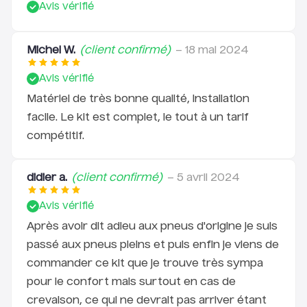
confort routier ainsi qu'une meilleure
générez votre étiquette de retour en quelques clics
Avis vérifié
depuis notre
portail de retour
. Les frais de retour
vitesse de pointe
Pression de gonflage
36 PSI
recommandée
sont pris en charge en cas de défaut couvert par la
Michel W.
(client confirmé)
–
18 mai 2024
Les pneus Xuancheng permettent de conserver
garantie.
tous les bénéfices des Wanda p1069 tout en ayant
Avis vérifié
une meilleure tenue de route notamment sous la
Matériel de très bonne qualité, installation
pluie grâce à leurs empreintes prononcées sur les
facile. Le kit est complet, le tout à un tarif
flancs.
compétitif.
Tips: Gonfler les pneus 10" à 36 PSI pour un rapport
performances/confort/sécurité optimal.
didier a.
(client confirmé)
–
5 avril 2024
Il est nécessaire de rallonger le câble de feu
Avis vérifié
arrière pour monter ce kit (rallonge plug n play
Après avoir dit adieu aux pneus d'origine je suis
fournie).
passé aux pneus pleins et puis enfin je viens de
ATTENTION:
Veuillez noter que sur certaines Pro 2,
commander ce kit que je trouve très sympa
1S, Essential, il peut être nécessaire de limer le
pour le confort mais surtout en cas de
support de feu arrière sous peine que le pneu
crevaison, ce qui ne devrait pas arriver étant