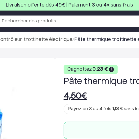
Livraison offerte dès 49€ | Paiement 3 ou 4x sans frais
ontrôleur trottinette électrique
/
Pâte thermique trottinette 
Cagnottez
0,23
€
i
Pâte thermique tro
4,50
€
Payez en 3 ou 4 fois
1,13
€
sans in