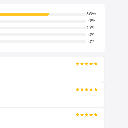
elay).
(Les délais estimés s'affichent en
n et au paiement.)
85
%
te dès 49€
en France.
0
%
15
%
0
%
oduit, à l'état neuf, sous 30 jours —
sans
0
%
z votre étiquette de retour en quelques
tour
. Les frais de retour sont pris en
t par la garantie.