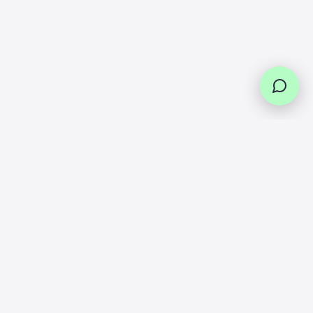
Paiement en plusieurs fois
ner vos
Paiement en 3 et 4 fois sans frais via
rs
Scalapay et Paypal