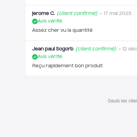
jerome C.
(client confirmé)
–
17 mai 2025
Avis vérifié
Assez cher vu la quantité
Jean paul Sogorb
(client confirmé)
–
12 dé
Avis vérifié
Reçu rapidement bon produit
Seuls les cli