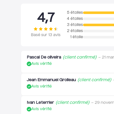
5 étoiles
4,7
4 étoiles
3 étoiles
2 étoiles
Basé sur
13
avis
1 étoile
Pascal De oliveira
(client confirmé)
–
21 ma
Avis vérifié
Jean Emmanuel Grolleau
(client confirmé)
Avis vérifié
Ivan Leterrier
(client confirmé)
–
29 novem
Avis vérifié