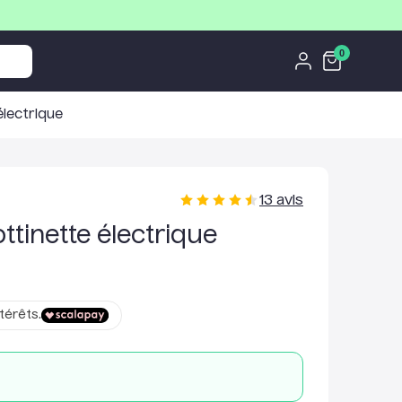
0
électrique
13
avis
ttinette électrique
térêts.