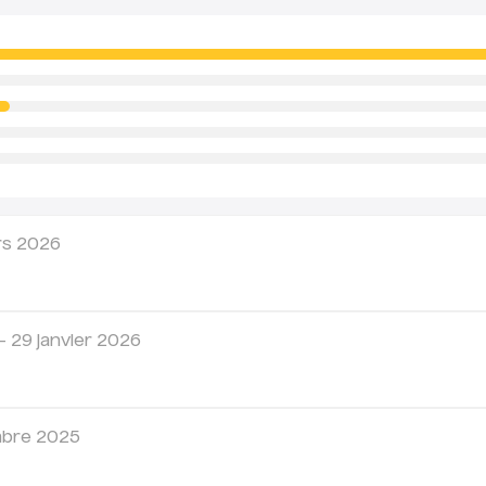
(Chrono Shop2Shop, Mondial R
temps réel au-dessus du bouto
Livraison en point relais offer
Retours
Vous pouvez retourner votre pr
avoir à nous contacter
: génére
clics depuis notre
portail de re
charge en cas de défaut couver
rs 2026
–
29 janvier 2026
bre 2025