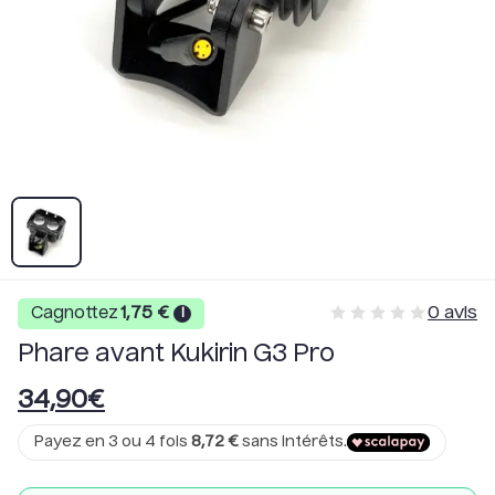
0
avis
Cagnottez
1,75
€
i
Phare avant Kukirin G3 Pro
34,90
€
Payez en 3 ou 4 fois
8,72
€
sans intérêts.