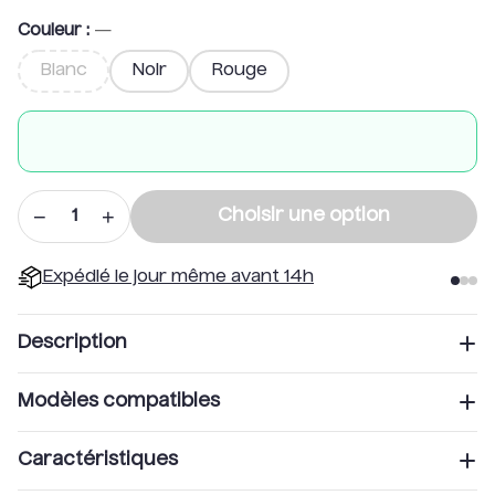
Couleur
:
—
Blanc
Noir
Rouge
−
+
Choisir une option
1
Expédié le jour même avant 14h
Description
Modèles compatibles
Renfort de garde boue pour Xiaomi
Cette pièce est compatible avec les trottinettes
m365 et Pro
Caractéristiques
suivantes :