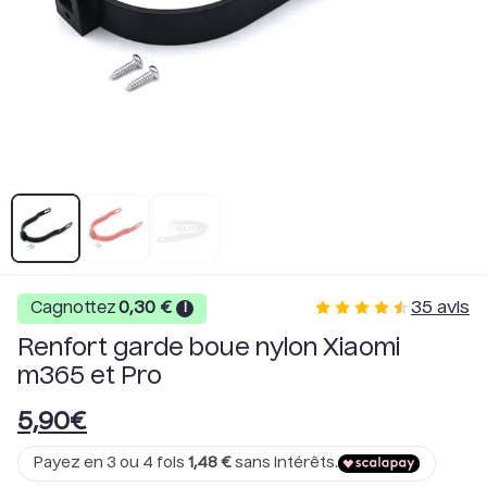
35
avis
Cagnottez
0,30
€
i
Renfort garde boue nylon Xiaomi
m365 et Pro
5,90
€
Payez en 3 ou 4 fois
1,48
€
sans intérêts.