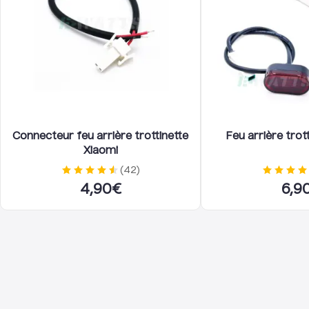
des deux vis fournies avec ce dernier. Il faut ensuite
remonter le garde boue sur le châssis, dévisser les
caches vis puis les deux vis de roue arrière afin d'y
placer le renfort, puis il suffit de revisser les vis de
roue arrière, et réinstaller les caches vis.
Connecteur feu arrière trottinette
Feu arrière trot
Xiaomi
(
42
)
4,90
€
6,9