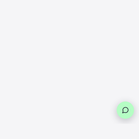
renfort en place. Veillez à bien serrer les vis
pour assurer une fixation optimale.
Vérification
:
Vérifiez que le renfort est bien en place et qu'il
ne bouge pas. Testez la trottinette en roulant
doucement pour vous assurer que le garde-
boue est correctement renforcé.
Ce renfort garde-boue pour Xiaomi Ultra 4 est la
solution idéale pour prévenir les casses et maintenir
votre trottinette en excellent état, même sur les
terrains les plus exigeants.