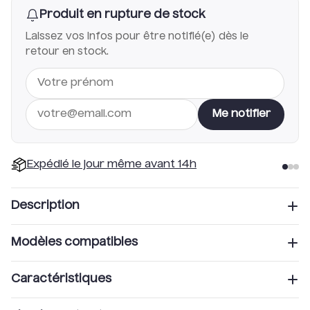
Produit en rupture de stock
Laissez vos infos pour être notifié(e) dès le
retour en stock.
Me notifier
Expédié le jour même avant 14h
Description
Modèles compatibles
Description du Renfort garde-boue
Cette pièce est compatible avec les trottinettes
Xiaomi Ultra 4
Caractéristiques
suivantes :
Le renfort de garde-boue pour la trottinette Xiaomi