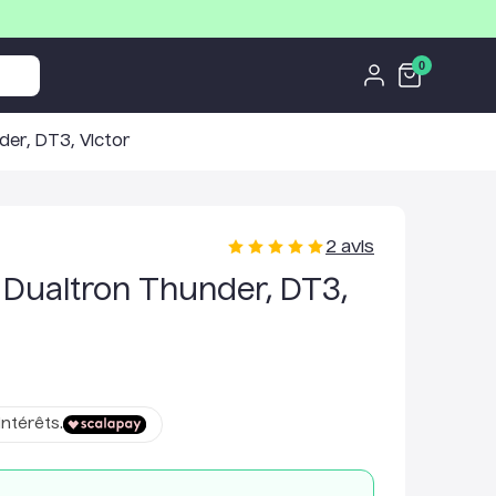
0
er, DT3, Victor
2
avis
Dualtron Thunder, DT3,
intérêts.