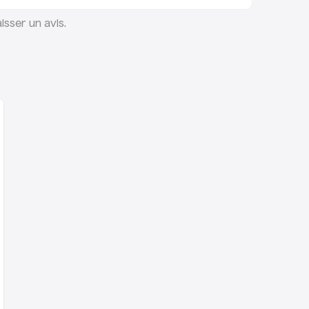
 puis de déposer un des écrous de la roue
de travers. Cela vous permettra d’accéder
isser un avis.
s n’êtes pas pressé le mieux reste de
vant afin d’avoir un accès total aux têtes
 boue.