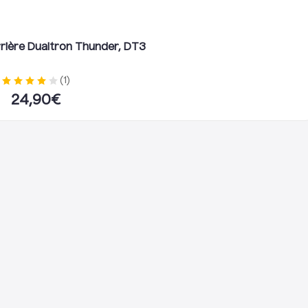
rière Dualtron Thunder, DT3
(
1
)
24,90
€