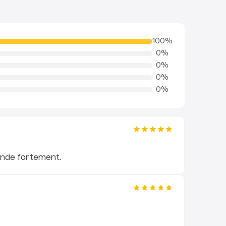
 suivant.
(Chronopost, Colissimo) ou en point relais
é en plastique injecté à forte pression, lui
elay).
(Les délais estimés s'affichent en
100
%
té dans le temps. Ce garde boue est proposé
n et au paiement.)
0
%
te dès 49€
en France.
0
%
0
%
atible avec les trottinettes électriques
0
%
ualtron 3 (DT3), Dualtron Victor.
oduit, à l'état neuf, sous 30 jours —
sans
z votre étiquette de retour en quelques
boue avant Dualtron Thunder,
tour
. Les frais de retour sont pris en
t par la garantie.
ande fortement.
nt n’est pas le plus simple sur la Dualtron
 la fixation du garde boue se fait à
 à l’aide de quatre vis ou il est difficile
s rien démonter. Nous vous conseillons
errer les quatre écrous de vos bras de