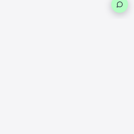
Paiement en plusieurs fois
ner vos
Paiement en 3 et 4 fois sans frais via
rs
Scalapay et Paypal
formations légales
ditions générales de vente