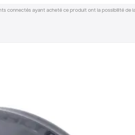
suspension afin d’avoir du jeu,
afin de mettre cette dernière 
ents connectés ayant acheté ce produit ont la possibilité de la
aux vis plus facilement. Si vou
complètement déposer la roue a
de vis pour la fixation du garde