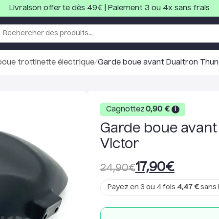
Livraison offerte dès 49€ | Paiement 3 ou 4x sans frais
oue trottinette électrique
/
Garde boue avant Dualtron Thund
Cagnottez
0,90
€
i
Garde boue avant 
Victor
17,90
€
24,90
€
Payez en 3 ou 4 fois
4,47
€
sans 