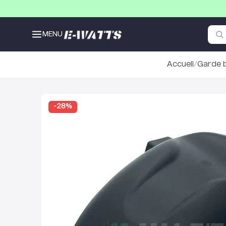
MENU
Accueil
/
Garde b
-
28
%