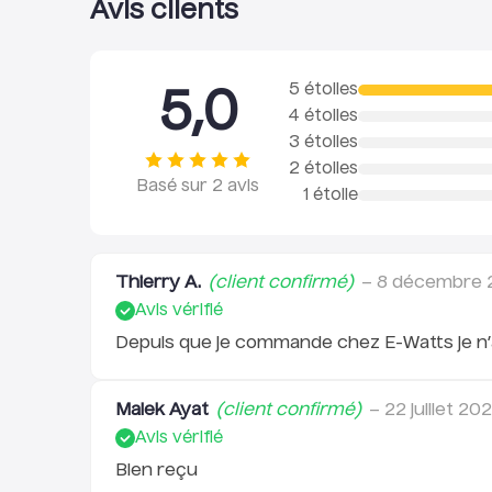
Avis clients
5 étoiles
5,0
4 étoiles
3 étoiles
2 étoiles
Basé sur
2
avis
1 étoile
Thierry A.
(client confirmé)
–
8 décembre 
Avis vérifié
Depuis que je commande chez E-Watts je n’a
Malek Ayat
(client confirmé)
–
22 juillet 20
Avis vérifié
Bien reçu