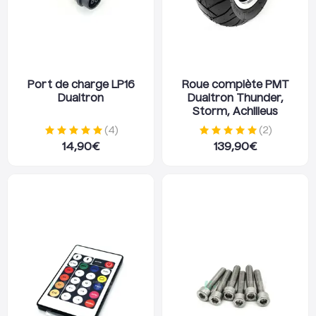
Port de charge LP16
Roue complète PMT
Dualtron
Dualtron Thunder,
Storm, Achilleus
(
4
)
(
2
)
14,90
€
139,90
€