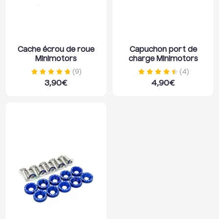
Cache écrou de roue
Capuchon port de
Minimotors
charge Minimotors
(
9
)
(
4
)
3,90
€
4,90
€