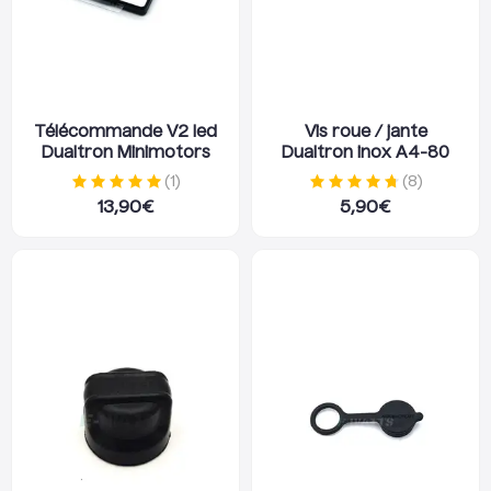
Télécommande V2 led
Vis roue / jante
Dualtron Minimotors
Dualtron inox A4-80
(
1
)
(
8
)
13,90
€
5,90
€