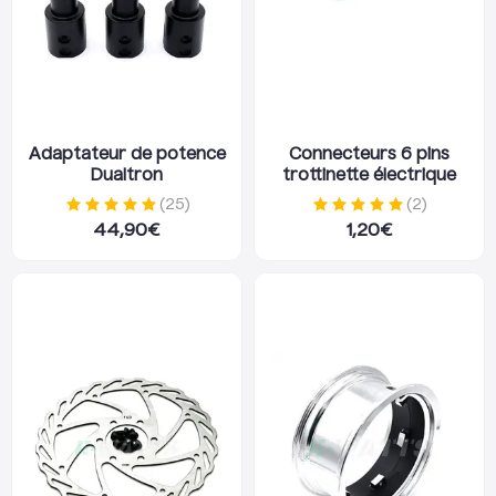
Adaptateur de potence
Connecteurs 6 pins
Dualtron
trottinette électrique
(
25
)
(
2
)
44,90
€
1,20
€