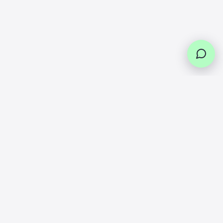
Livraison
Service
Retours
Paiement
offerte
client
faciles
en
plusieurs
Dès 49€ en
Des experts
Vous pouvez
fois
France, en
à votre
nous
Paiement en
point relais
écoute par
retourner