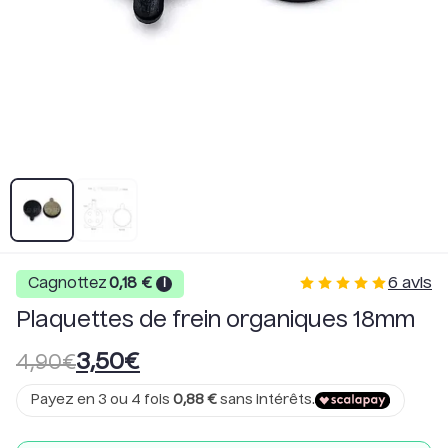
6
avis
Cagnottez
0,18
€
i
Plaquettes de frein organiques 18mm
3,50
€
4,90
€
Payez en 3 ou 4 fois
0,88
€
sans intérêts.