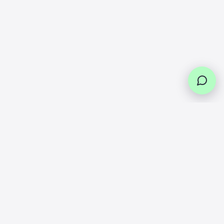
Livraison
Service
Retours
Paiement
offerte
client
faciles
en
plusieurs
Dès 49€ en
Des experts
Vous pouvez