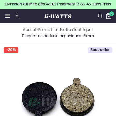
Livraison offerte dès 49€ | Paiement 3 ou 4x sans frais
0
Accueil
/
Freins trottinette électrique
/
Plaquettes de frein organiques 18mm
-
29
%
Best-seller