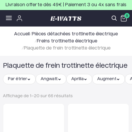
Livraison offerte dès 49€ | Paiement 3 ou 4x sans frais
0
Accueil
/
Pièces détachées trottinette électrique
/
Freins trottinette électrique
/
Plaquette de frein trottinette électrique
Plaquette de frein trottinette électrique
Par étrier
Angwatt
Aprilia
Augment
Affichage de
1
–
20
sur
66
résultats