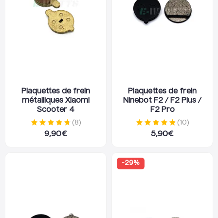
Plaquettes de frein
Plaquettes de frein
métalliques Xiaomi
Ninebot F2 / F2 Plus /
Scooter 4
F2 Pro
(
8
)
(
10
)
9,90
€
5,90
€
-
29
%