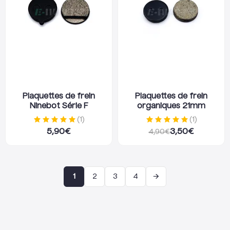
Plaquettes de frein
Plaquettes de frein
Ninebot Série F
organiques 21mm
(
1
)
(
1
)
5,90
€
3,50
€
4,90
€
→
1
2
3
4