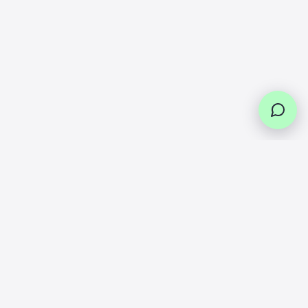
Livraison
Service
Retours
Paiement
offerte
client
faciles
en
plusieurs
Dès 49€ en
Des experts
Vous pouvez