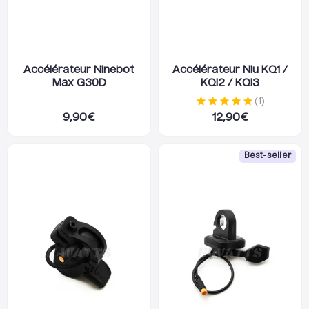
Accélérateur Ninebot
Accélérateur Niu KQ1 /
Max G30D
KQI2 / KQI3
(
1
)
9,90
€
12,90
€
Best-seller