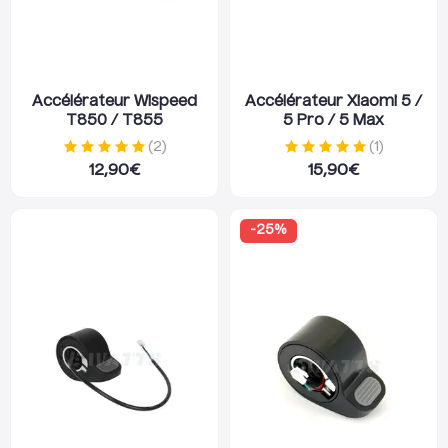
Accélérateur Wispeed
Accélérateur Xiaomi 5 /
T850 / T855
5 Pro / 5 Max
(
2
)
(
1
)
12,90
€
15,90
€
-
25
%