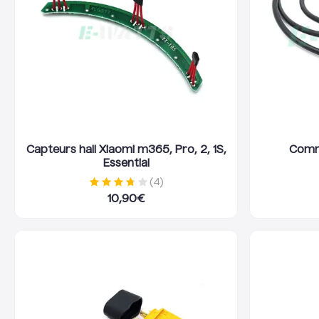
Capteurs hall Xiaomi m365, Pro, 2, 1S,
Comm
Essential
(
4
)
10,90
€