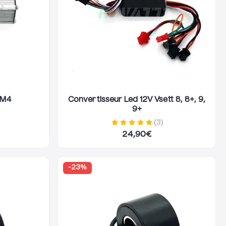
 M4
Convertisseur Led 12V Vsett 8, 8+, 9,
9+
(
3
)
24,90
€
-
23
%