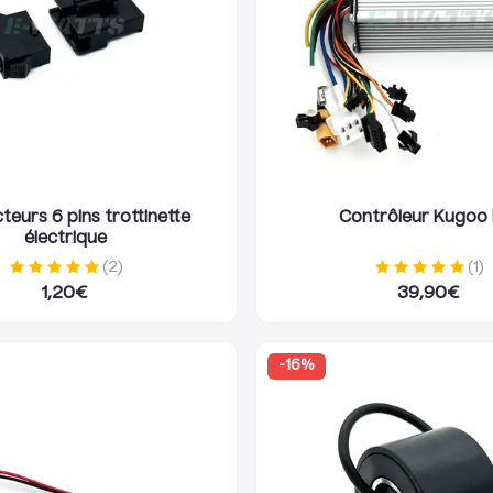
eurs 6 pins trottinette
Contrôleur Kugoo
électrique
(
2
)
(
1
)
1,20
€
39,90
€
-
16
%