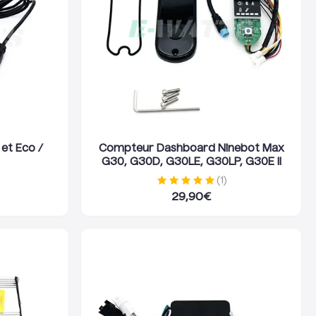
et Eco /
Compteur Dashboard Ninebot Max
G30, G30D, G30LE, G30LP, G30E II
(
1
)
29,90
€