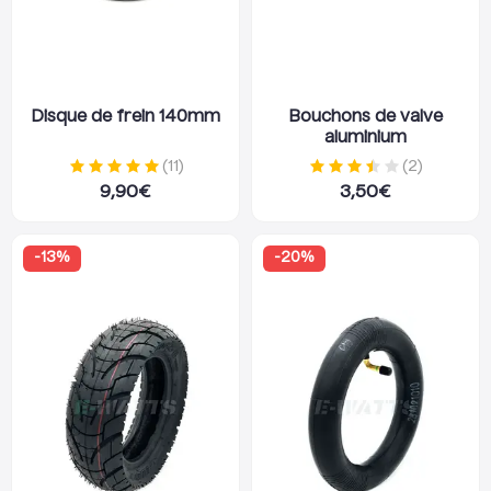
Disque de frein 140mm
Bouchons de valve
aluminium
(
11
)
(
2
)
9,90
€
3,50
€
-
13
%
-
20
%