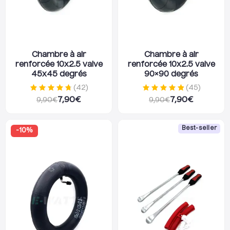
Chambre à air
Chambre à air
renforcée 10x2.5 valve
renforcée 10x2.5 valve
45x45 degrés
90×90 degrés
(
42
)
(
45
)
7,90
€
7,90
€
9,90
€
9,90
€
Best-seller
-
10
%