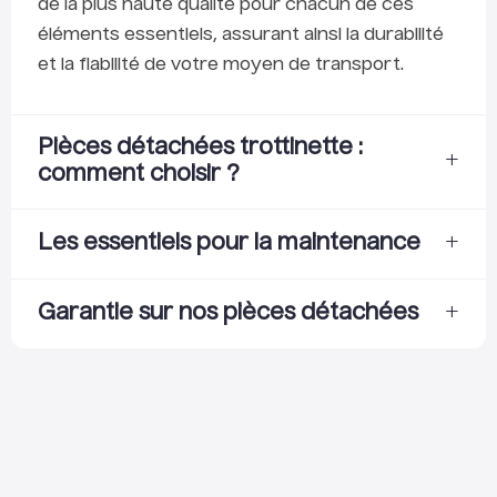
de la plus haute qualité pour chacun de ces
éléments essentiels, assurant ainsi la durabilité
et la fiabilité de votre moyen de transport.
Pièces détachées trottinette :
+
comment choisir ?
La sélection des pièces détachées pour votre
+
Les essentiels pour la maintenance
trottinette électrique est une étape cruciale
pour assurer non seulement la réparation et la
La longévité et la performance optimale de
+
Garantie sur nos pièces détachées
maintenance, mais aussi pour personnaliser
votre trottinette électrique ne dépendent pas
votre moyen de transport selon vos besoins et
uniquement des composants principaux, mais
Toutes nos pièces détachées sont garanties
préférences.
également de l’entretien régulier et des
deux ans. Cela signifie qu’en cas de panne ou
ajustements nécessaires au fil du temps. Nous
Installation et Expertise :
L’installation des pièces
produit défectueux d’origine nous vous le
savons que le maintien en bon état de votre
varie grandement selon leur complexité.
réparerons ou remplacerons à neuf en cas de
trottinette est essentiel pour garantir sa
Certaines peuvent être montées avec des
besoin. Ne sont pas pris en garantie les