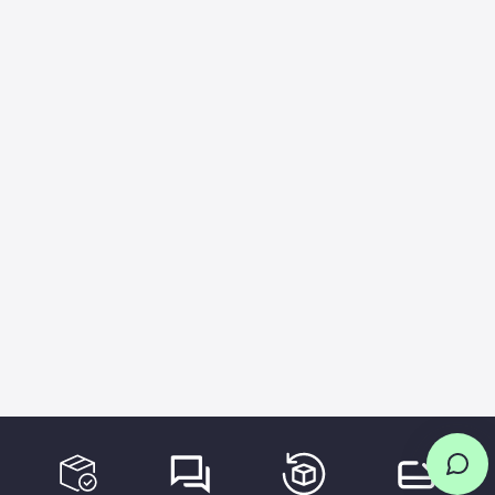
Que vous cherchiez à améliorer l’autonomie de
gamme complète d’outils et de consommables
votre trottinette, à augmenter son confort ou
de maintenance pour vous aider à prendre soin
simplement à lui donner un nouveau look, nous
de votre trottinette électrique. Que vous soyez
vous proposons une gamme de pièces qui
un expert en DIY ou que vous préfériez confier
peuvent répondre à vos attentes.
l’entretien à des professionnels, nous avons
tout ce dont vous avez besoin pour garder
votre trottinette en parfait état.