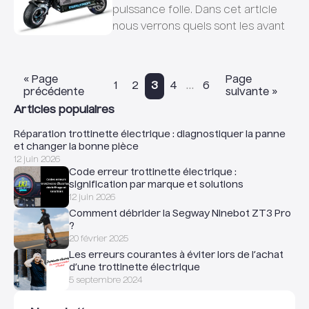
puissance folle. Dans cet article
nous verrons quels sont les avant
« Page
Page
…
1
2
3
4
6
précédente
suivante »
Articles populaires
Réparation trottinette électrique : diagnostiquer la panne
et changer la bonne pièce
12 juin 2026
Code erreur trottinette électrique :
signification par marque et solutions
12 juin 2026
Comment débrider la Segway Ninebot ZT3 Pro
?
20 février 2025
Les erreurs courantes à éviter lors de l’achat
d’une trottinette électrique
5 septembre 2024