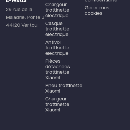
E-Watts
confidentialité
Chargeur
Gérer mes
29 rue de la
trottinette
cookies
électrique
Maladrie, Porte 3
Casque
44120 Vertou
trottinette
électrique
Antivol
trottinette
électrique
Pièces
détachées
trottinette
Xiaomi
Pneu trottinette
Xiaomi
Chargeur
trottinette
Xiaomi