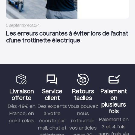
5 septembre 2024
Les erreurs courantes à éviter lors de l’achat
d’une trottinette électrique
Livraison
Service
Retours
Paiement
offerte
client
faciles
en
plusieurs
Dès 49€ en
Des experts
Vous pouvez
fois
France, en
à votre
nous
Paiement en
point relais
écoute par
retourner
3 et 4 fois
mail, chat et
vos articles
sans frais via