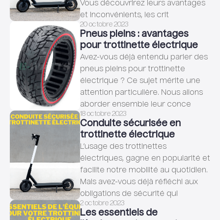
Vous découvrirez leurs avantages
et inconvénients, les crit
20 octobre 2023
Pneus pleins : avantages
pour trottinette électrique
Avez-vous déjà entendu parler des
pneus pleins pour trottinette
électrique ? Ce sujet mérite une
attention particulière. Nous allons
aborder ensemble leur conce
18 octobre 2023
Conduite sécurisée en
trottinette électrique
L’usage des trottinettes
électriques, gagne en popularité et
facilite notre mobilité au quotidien.
Mais avez-vous déjà réfléchi aux
obligations de sécurité qui
2 octobre 2023
Les essentiels de