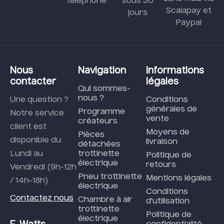
téléphone
sous 30
Scalapay et
jours
Paypal
Nous
Navigation
Informations
contacter
légales
Qui sommes-
nous ?
Une question ?
Conditions
générales de
Programme
Notre service
vente
créateurs
client est
Moyens de
Pièces
disponible du
livraison
détachées
Lundi au
trottinette
Politique de
électrique
retours
Vendredi (9h-12h
Pneu trottinette
Mentions légales
/ 14h-18h)
électrique
Conditions
Contactez nous
Chambre à air
d'utilisation
trottinette
Politique de
électrique