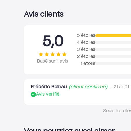
Avis clients
5 étoiles
5,0
4 étoiles
3 étoiles
2 étoiles
Basé sur
1
avis
1 étoile
Frédéric Boinau
(client confirmé)
–
21 août
Avis vérifié
Seuls les cli