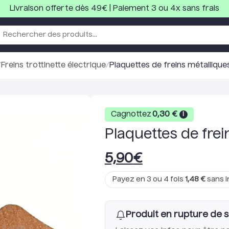
Livraison offerte dès 49€ | Paiement 3 ou 4x sans frais
/
Freins trottinette électrique
/
Plaquettes de freins métalliq
Cagnottez
0,30
€
i
Plaquettes de fre
5,90
€
Payez en 3 ou 4 fois
1,48
€
sans i
Produit en rupture de 