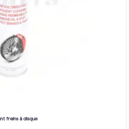
Effectuez un rodage progres
Rovoron
freinage.
Kullter / Kullter Luxury
Speedtrott
RX2000
Teverun
Fighter 10 / 10+
Fighter 11 / 11+
XOD
XOD
Zoom
Zoom
nt freins à disque