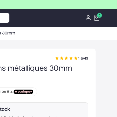
0
ues 30mm
1
avis
ins métalliques 30mm
ntérêts.
stock